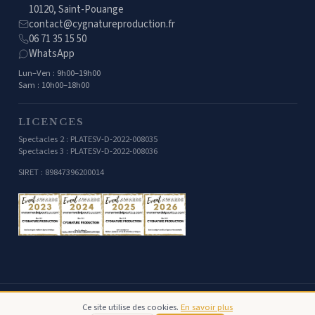
10120, Saint-Pouange
contact@cygnatureproduction.fr
06 71 35 15 50
WhatsApp
Lun–Ven : 9h00–19h00
Sam : 10h00–18h00
LICENCES
Spectacles 2 : PLATESV-D-2022-008035
Spectacles 3 : PLATESV-D-2022-008036
SIRET : 89847396200014
©
2026
Cygnature Production — Tous droits réservés.
Ce site utilise des cookies.
En savoir plus
Mentions légales
Confidentialité